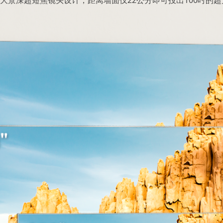
∶1的大景深超短焦镜头设计，距离墙面仅22公分即可投出100吋的